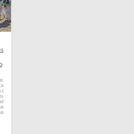
es
o
ar
,
 la
n y
ra
,
dad
Las
las