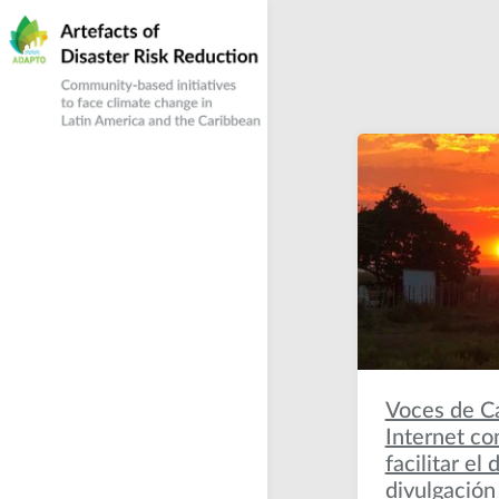
Skip
to
content
Community-based responses to climate
Artefacts of Disaster
change in Latin America and the Caribbean
Risk Reduction
Voces de C
Internet c
facilitar el 
divulgación