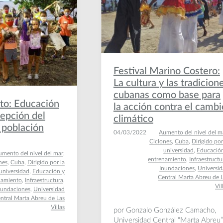
Festival Marino Costero:
La cultura y las tradicion
cubanas como base para
to: Educación
la acción contra el cambi
cepción del
climático
a población
04/03/2022
Aumento del nivel del m
Ciclones
,
Cuba
,
Dirigido por
universidad
,
Educació
mento del nivel del mar
,
entrenamiento
,
Infraestructu
nes
,
Cuba
,
Dirigido por la
Inundaciones
,
Universi
universidad
,
Educación y
Central Marta Abreu de 
namiento
,
Infraestructura
,
Vil
nundaciones
,
Universidad
ntral Marta Abreu de Las
Villas
por Gonzalo González Camacho,
Universidad Central “Marta Abreu”