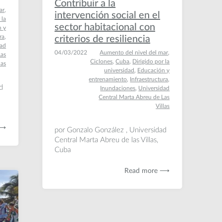
Contribuir a la
ar
,
intervención social en el
 la
sector habitacional con
n y
ra
,
criterios de resiliencia
dad
04/03/2022
Aumento del nivel del mar
,
Las
Ciclones
,
Cuba
,
Dirigido por la
las
universidad
,
Educación y
entrenamiento
,
Infraestructura
,
d
Inundaciones
,
Universidad
Central Marta Abreu de Las
Villas
 ⟶
por Gonzalo González , Universidad
Central Marta Abreu de las Villas,
Cuba
Read more ⟶