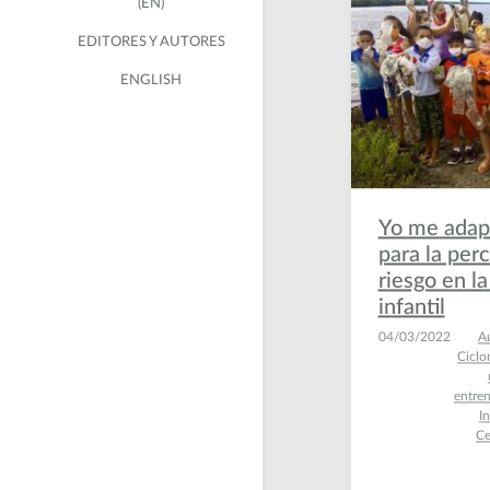
(EN)
COLOMBIA
EDITORES Y AUTORES
CHILE
ENGLISH
Yo me adap
para la per
riesgo en l
infantil
04/03/2022
Au
Ciclo
entre
I
Ce