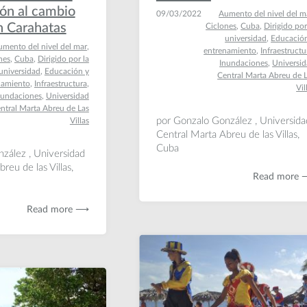
ón al cambio
09/03/2022
Aumento del nivel del m
n Carahatas
Ciclones
,
Cuba
,
Dirigido por
universidad
,
Educació
mento del nivel del mar
,
entrenamiento
,
Infraestructu
nes
,
Cuba
,
Dirigido por la
Inundaciones
,
Universi
universidad
,
Educación y
Central Marta Abreu de 
namiento
,
Infraestructura
,
Vil
nundaciones
,
Universidad
ntral Marta Abreu de Las
por Gonzalo González , Universida
Villas
Central Marta Abreu de las Villas,
Cuba
zález , Universidad
reu de las Villas,
Read more
Read more ⟶