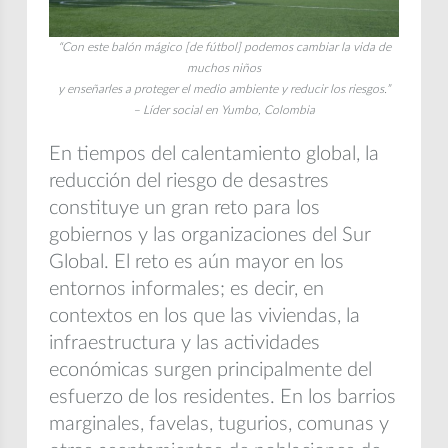
“Con este balón
mágico
[de fútbol] podemos cambiar la vida de
muchos niños
y enseñarles a proteger el medio ambiente y reducir los riesgos.”
– Líder social en Yumbo, Colombia
En tiempos del calentamiento global, la
reducción del riesgo de desastres
constituye un gran reto para los
gobiernos y las organizaciones del Sur
Global. El reto es aún mayor en los
entornos informales; es decir, en
contextos en los que las viviendas, la
infraestructura y las actividades
económicas surgen principalmente del
esfuerzo de los residentes. En los barrios
marginales, favelas, tugurios, comunas y