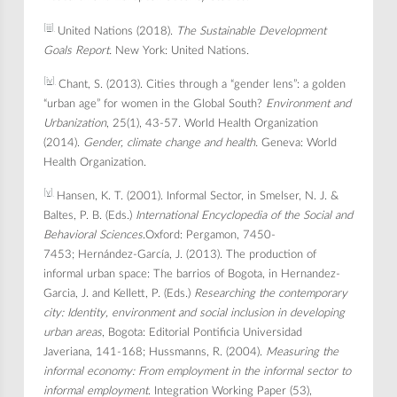
[iii]
United Nations (2018).
The Sustainable Development
Goals Report.
New York: United Nations.
[iv]
Chant, S. (2013). Cities through a “gender lens”: a golden
“urban age” for women in the Global South?
Environment and
Urbanization
, 25(1), 43-57. World Health Organization
(2014).
Gender, climate change and health.
Geneva: World
Health Organization.
[v]
Hansen, K. T. (2001). Informal Sector, in Smelser, N. J. &
Baltes, P. B. (Eds.)
International Encyclopedia of the Social and
Behavioral Sciences
.Oxford: Pergamon, 7450-
7453; Hernández-García, J. (2013). The production of
informal urban space: The barrios of Bogota, in Hernandez-
Garcia, J. and Kellett, P. (Eds.)
Researching the contemporary
city: Identity, environment and social inclusion in developing
urban areas
, Bogota: Editorial Pontificia Universidad
Javeriana, 141-168; Hussmanns, R. (2004).
Measuring the
informal economy: From employment in the informal sector to
informal employment
. Integration Working Paper (53),