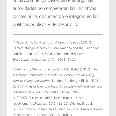
la mayoría de los casos, sin embargo, las
autoridades no comprenden las iniciativas
locales ni las documentan o integran en las
políticas públicas y de desarrollo.
[i]
Reyer, C. P. O., Adams, S., Albrecht, T. et al. (2017).
Climate change impacts in Latin America and the Caribbean
and their implications for development.
Regional
Environmental Change
,
17
(6), 1601–1621.
[ii]
Kelman, I., Mercer, J., & Gaillard J.-C. (Eds.) (2017).
The
Routledge handbook of disaster risk reduction including
climate change adaptation
. London: Routledge; Blaikie, P.M. et
al. (1994).
At risk: natural hazards, people’s vulnerability, and
disasters
. New York: Routledge; Oliver-Smith,
A. (2007). Successes and failures in post-disaster
resettlement.
Disasters
, 15(1), 12-23; Wisner, B. et al.
(2007).
Climate Change and Human Security
. Brussels: Peace
Research and European Security Studies.