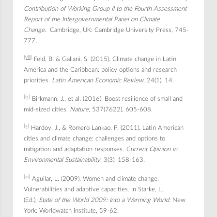
Contribution of Working Group II to the Fourth Assessment
Report of the Intergovernmental Panel on Climate
Change
. Cambridge, UK: Cambridge University Press, 745-
777.
[viii]
Feld, B. & Galiani, S. (2015). Climate change in Latin
America and the Caribbean: policy options and research
priorities
.
Latin American Economic Review
, 24(1), 14.
[ix]
Birkmann, J., et al. (2016). Boost resilience of small and
mid-sized cities.
Nature
, 537(7622), 605-608.
[x]
Hardoy, J., & Romero Lankao, P. (2011). Latin American
cities and climate change: challenges and options to
mitigation and adaptation responses.
Current Opinion in
Environmental Sustainability
, 3(3), 158-163.
[xi]
Aguilar, L. (2009). Women and climate change:
Vulnerabilities and adaptive capacities. In Starke, L.
(Ed.),
State of the World 2009: Into a Warming World.
New
York: Worldwatch Institute, 59-62.