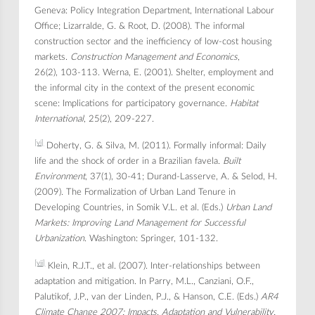
Geneva: Policy Integration Department, International Labour
Office; Lizarralde, G. & Root, D. (2008). The informal
construction sector and the inefficiency of low-cost housing
markets.
Construction Management and Economics
,
26(2), 103-113. Werna, E. (2001). Shelter, employment and
the informal city in the context of the present economic
scene: Implications for participatory governance.
Habitat
International
, 25(2), 209-227.
[vi]
Doherty, G. & Silva, M. (2011). Formally informal: Daily
life and the shock of order in a Brazilian favela.
Built
Environment
, 37(1), 30-41; Durand-Lasserve, A. & Selod, H.
(2009). The Formalization of Urban Land Tenure in
Developing Countries, in Somik V.L. et al. (Eds.)
Urban Land
Markets: Improving Land Management for Successful
Urbanization
. Washington: Springer, 101-132.
[vii]
Klein, R.J.T., et al. (2007). Inter-relationships between
adaptation and mitigation. In Parry, M.L., Canziani, O.F.,
Palutikof, J.P., van der Linden, P.J., & Hanson, C.E. (Eds.)
AR4
Climate Change 2007: Impacts, Adaptation and Vulnerability.