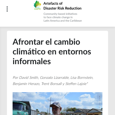
Skip
to
content
Artefacts of Disaster Risk Reduction
Afrontar el cambio
climático en entornos
informales
Por David Smith, Gonzalo Lizarralde, Lisa Bornstein,
Benjamin Herazo, Trent Bonsall y Steffen Lajoie*