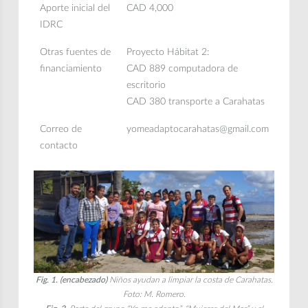
Aporte inicial del
CAD 4,000
IDRC
Otras fuentes de
Proyecto Hábitat 2:
financiamiento
CAD 889 computadora de
escritorio
CAD 380 transporte a Carahatas
Correo de
yomeadaptocarahatas@gmail.com
contacto
Fig. 1. (encabezado)
Niños ayudan a limpiar la costa de Carahatas.
Foto: M. Romero.