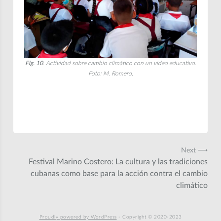
Fig. 10
. Actividad sobre cambio climático con un video educativo.
Foto: M. Romero.
Navegación
Next ⟶
Festival Marino Costero: La cultura y las tradiciones
de
cubanas como base para la acción contra el cambio
entradas
climático
Proudly powered by WordPress
-
Copyright © 2020-2023