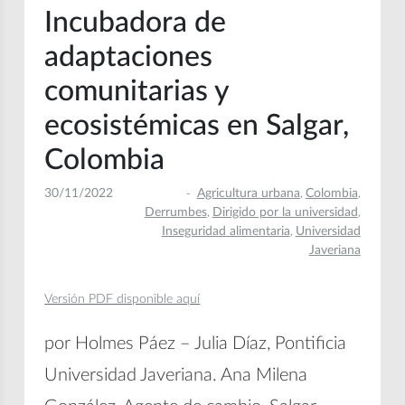
Incubadora de
adaptaciones
comunitarias y
ecosistémicas en Salgar,
Colombia
30/11/2022
Agricultura urbana
Colombia
,
,
Derrumbes
Dirigido por la universidad
,
,
Inseguridad alimentaria
Universidad
,
Javeriana
Versión PDF disponible aquí
por Holmes Páez – Julia Díaz, Pontificia
Universidad Javeriana. Ana Milena